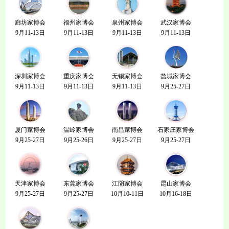
廊坊家博会
福州家博会
泉州家博会
武汉家博会
9月11-13日
9月11-13日
9月11-13日
9月11-13日
深圳家博会
重庆家博会
无锡家博会
盐城家博会
9月11-13日
9月11-13日
9月11-13日
9月25-27日
厦门家博会
温岭家博会
南昌家博会
石家庄家博会
9月25-27日
9月25-26日
9月25-27日
9月25-27日
天津家博会
东莞家博会
江阴家博会
昆山家博会
9月25-27日
9月25-27日
10月10-11日
10月16-18日