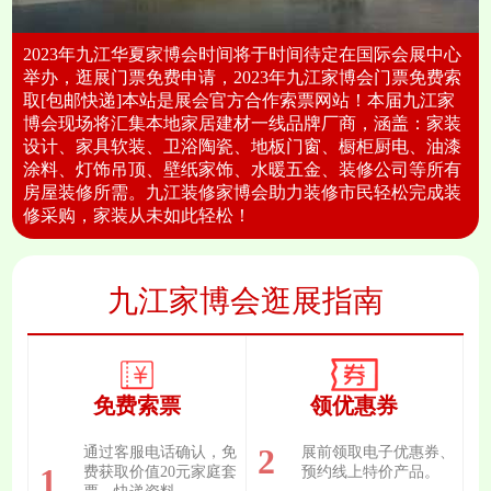
2023年九江华夏家博会时间将于时间待定在国际会展中心
举办，逛展门票免费申请，2023年九江家博会门票免费索
取[包邮快递]本站是展会官方合作索票网站！本届九江家
博会现场将汇集本地家居建材一线品牌厂商，涵盖：家装
设计、家具软装、卫浴陶瓷、地板门窗、橱柜厨电、油漆
涂料、灯饰吊顶、壁纸家饰、水暖五金、装修公司等所有
房屋装修所需。九江装修家博会助力装修市民轻松完成装
修采购，家装从未如此轻松！
九江家博会逛展指南
免费索票
领优惠券
2
通过客服电话确认，免
展前领取电子优惠券、
1
费获取价值20元家庭套
预约线上特价产品。