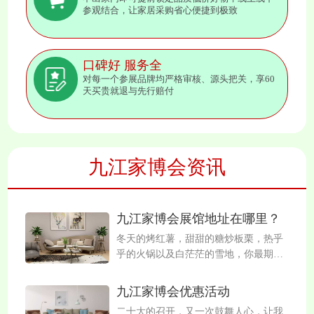
参观结合，让家居采购省心便捷到极致
口碑好 服务全
对每一个参展品牌均严格审核、源头把关，享60
天买贵就退与先行赔付
九江家博会资讯
九江家博会展馆地址在哪里？
冬天的烤红薯，甜甜的糖炒板栗，热乎
乎的火锅以及白茫茫的雪地，你最期待
哪一个？对于我来说，新家即将步入装
修阶段，冬季最期待的要属家博会啦！
九江家博会优惠活动
九江家博会也要步入倒计时，内心满满
二十大的召开，又一次鼓舞人心，让我