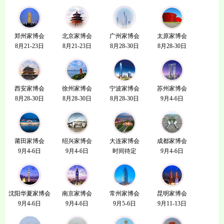
郑州家博会
北京家博会
广州家博会
太原家博会
8月21-23日
8月21-23日
8月28-30日
8月28-30日
西安家博会
徐州家博会
宁波家博会
苏州家博会
8月28-30日
8月28-30日
8月28-30日
9月4-6日
莆田家博会
绍兴家博会
大连家博会
成都家博会
9月4-6日
9月4-6日
时间待定
9月4-6日
沈阳华夏家博会
南京家博会
常州家博会
昆明家博会
9月4-6日
9月4-6日
9月5-6日
9月11-13日